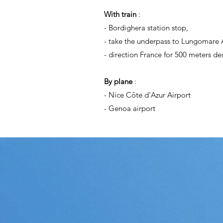
With train
:
- Bordighera station stop,
- take the underpass to Lungomare A
- direction France for 500 meters des
By plane
:
- Nice Côte d'Azur Airport
- Genoa airport