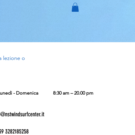
a lezione o
unedì - Domenica
8:30 am – 20.00 pm
o@nstwindsurfcenter.it
9 3282185258