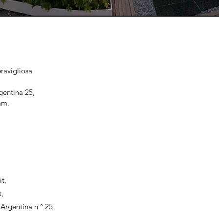
ravigliosa
gentina 25,
am.
t,
t,
Argentina n ° 25