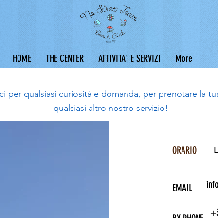
HOME
THE CENTER
ATTIVITA' E SERVIZI
More
ci per qualsiasi curiosità e domanda, per prenotare la tu
qualsiasi altro nostro servizio!
ORARIO
L
inf
E
MAIL
+3
BY PHONE