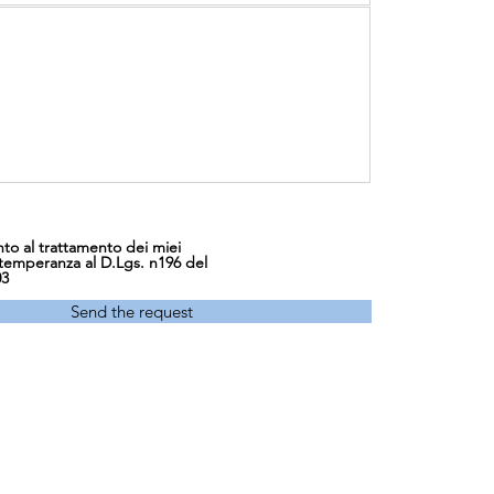
to al trattamento dei miei
ttemperanza al D.Lgs. n196 del
03
Send the request