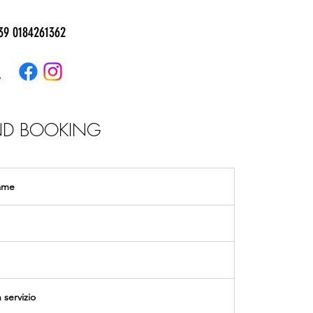
39 0184261362
A
ND BOOKING