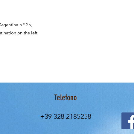
rgentina n ° 25,
tination on the left
Telefono
+39 328 2185258