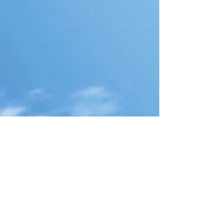
Telefono
+39 328 2185258
Email
info@nstwindsurfcenter.it
Follow