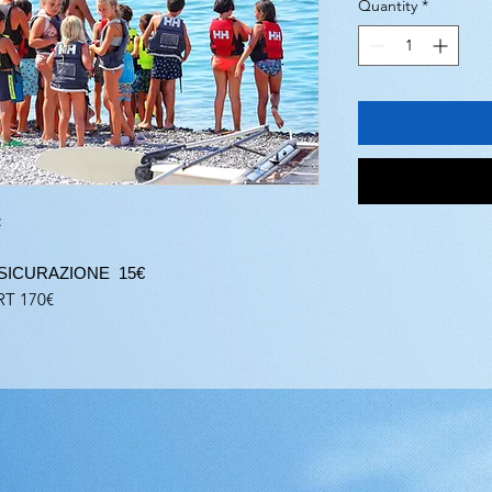
Quantity
*
:
SICURAZIONE
15€
T 170€